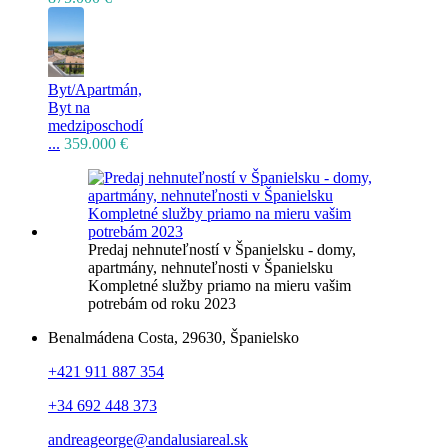
Byt/Apartmán,
Byt na
medziposchodí
...
359.000 €
Predaj nehnuteľností v Španielsku - domy,
apartmány, nehnuteľnosti v Španielsku
Kompletné služby priamo na mieru vašim
potrebám od roku 2023
Benalmádena Costa, 29630, Španielsko
+421 911 887 354
+34 692 448 373
andreageorge@andalusiareal.sk