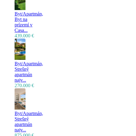
Byt/Apartmán,
Byt na
prízemí v
Casa...
439.000 €
Byt/Apartmán,
Strešný
apartmán
najv...
270.000 €
Byt/Apartmán,
Strešný
apartmán
najv...
875.000 €