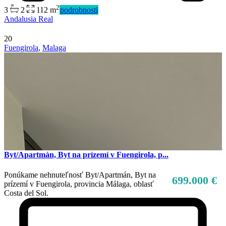
2
3
2
112 m
podrobnosti
Andalusia Real
20
Fuengirola
,
Malaga
Byt/Apartmán, Byt na prízemí v Fuengirola, p...
Ponúkame nehnuteľnosť Byt/Apartmán, Byt na
699.000 €
prízemí v Fuengirola, provincia Málaga, oblasť
Costa del Sol.