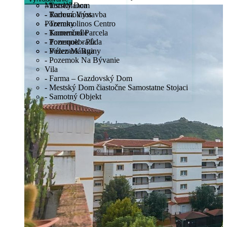
Mestský Dom
- Torreblanca
- Radová Výstavba
- Torremolinos
Pozemky
- Torremolinos Centro
- Komerčná Parcela
- Torremuelle
- Pozemok - Pôda
- Torrequebrada
- Pozemok Ruiny
- Vélez-Málaga
- Pozemok Na Bývanie
Vila
- Farma – Gazdovský Dom
- Mestský Dom čiastočne Samostatne Stojaci
- Samotný Objekt