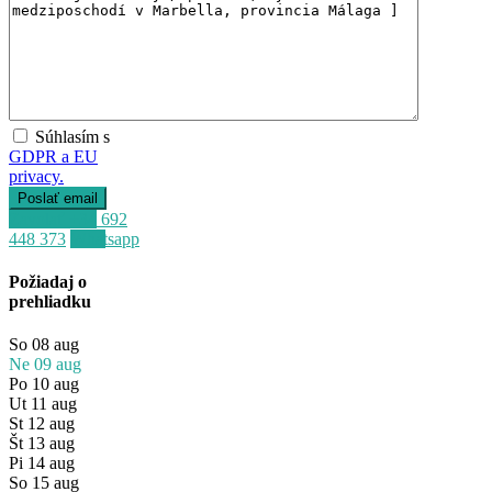
Súhlasím s
GDPR a EU
privacy.
Zavolať
+34 692
448 373
Whatsapp
Požiadaj o
prehliadku
So
08
aug
Ne
09
aug
Po
10
aug
Ut
11
aug
St
12
aug
Št
13
aug
Pi
14
aug
So
15
aug