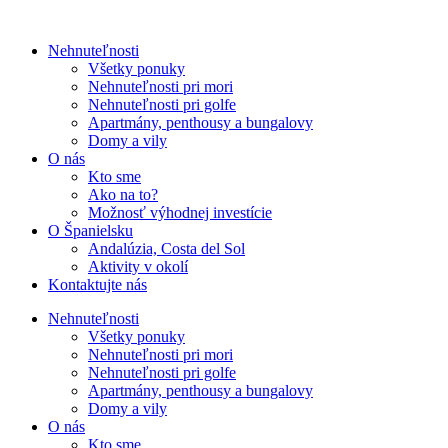
Nehnuteľnosti
Všetky ponuky
Nehnuteľnosti pri mori
Nehnuteľnosti pri golfe
Apartmány, penthousy a bungalovy
Domy a vily
O nás
Kto sme
Ako na to?
Možnosť výhodnej investície
O Španielsku
Andalúzia, Costa del Sol
Aktivity v okolí
Kontaktujte nás
Nehnuteľnosti
Všetky ponuky
Nehnuteľnosti pri mori
Nehnuteľnosti pri golfe
Apartmány, penthousy a bungalovy
Domy a vily
O nás
Kto sme