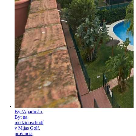
Byt/Apartmán,
Byt na
medziposchodí
v Mijas Golf,
provincia