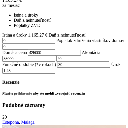
1,165.27
€
za mesiac
Istina a úroky
Daň z nehnuteľností
Poplatky ZVD
Istina a úroky
1,165.27
€
Daň z nehnuteľností
Poplatok združenia vlastníkov domov
Domáca cena
Akontácia
Funkčné obdobie (*v rokoch)
Úrok
Recenzie
Musíte
prihlásenie
aby ste mohli zverejniť recenziu
Podobné záznamy
20
Estepona
,
Malaga