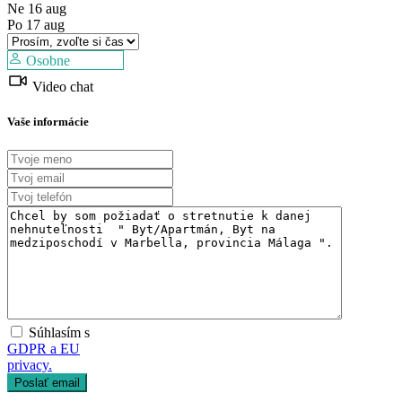
Ne
16
aug
Po
17
aug
Osobne
Video chat
Predaj
Mimo trhu
Vaše informácie
Súhlasím s
GDPR a EU
privacy.