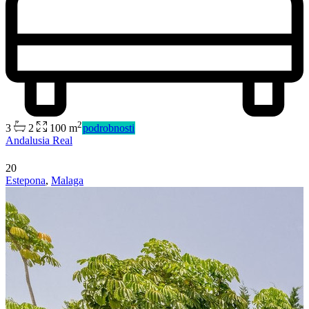
2
3
2
100 m
podrobnosti
Andalusia Real
20
Estepona
,
Malaga