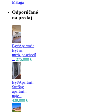
Málaga
Odporúčané
na predaj
Byt/Apartmán,
Byt na
medziposchodí
...
275.000 €
Byt/Apartmán,
Strešný
apartmán
najv...
439.000 €