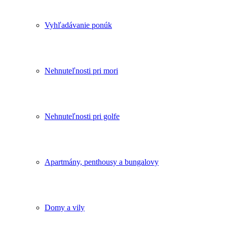
Vyhľadávanie ponúk
Nehnuteľnosti pri mori
Nehnuteľnosti pri golfe
Apartmány, penthousy a bungalovy
Domy a vily