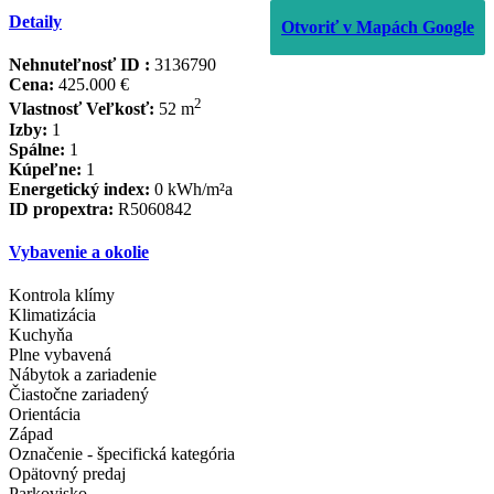
Detaily
Otvoriť v Mapách Google
Nehnuteľnosť ID :
3136790
Cena:
425.000 €
2
Vlastnosť Veľkosť:
52 m
Izby:
1
Spálne:
1
Kúpeľne:
1
Energetický index:
0 kWh/m²a
ID propextra:
R5060842
Vybavenie a okolie
Kontrola klímy
Klimatizácia
Kuchyňa
Plne vybavená
Nábytok a zariadenie
Čiastočne zariadený
Orientácia
Západ
Označenie - špecifická kategória
Opätovný predaj
Parkovisko