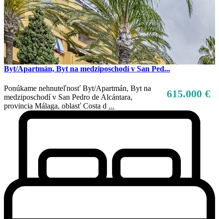
Byt/Apartmán, Byt na medziposchodí v San Ped...
Ponúkame nehnuteľnosť Byt/Apartmán, Byt na
615.000 €
medziposchodí v San Pedro de Alcántara,
provincia Málaga, oblasť Costa d
...