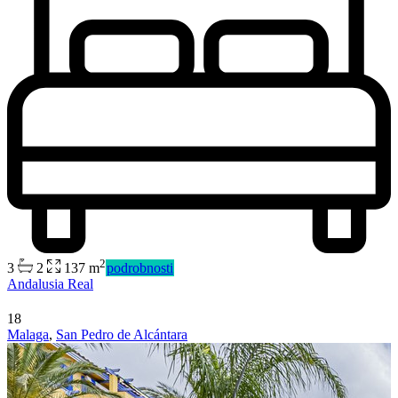
2
3
2
137 m
podrobnosti
Andalusia Real
Predaj
18
Mimo trhu
Malaga
,
San Pedro de Alcántara