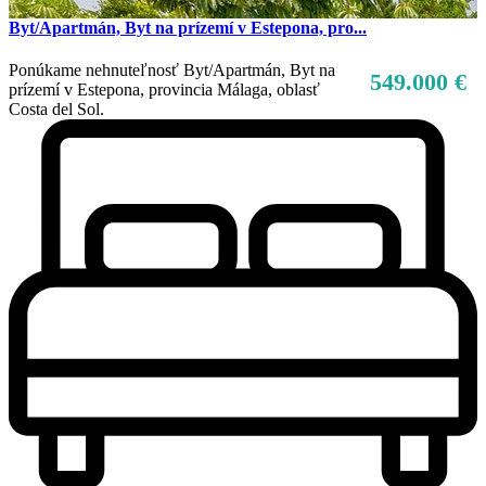
Byt/Apartmán, Byt na prízemí v Estepona, pro...
Ponúkame nehnuteľnosť Byt/Apartmán, Byt na
549.000 €
prízemí v Estepona, provincia Málaga, oblasť
Costa del Sol.