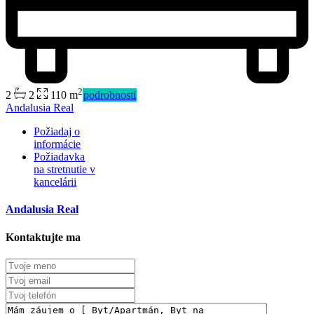
2
2
2
110 m
podrobnosti
Andalusia Real
Predaj
Požiadaj o
Mimo trhu
informácie
Požiadavka
na stretnutie v
kancelárii
Andalusia Real
Kontaktujte ma