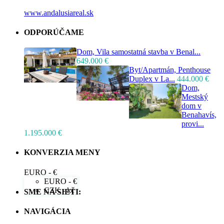
www.andalusiareal.sk
ODPORÚČAME
Dom, Vila samostatná stavba v Benal...
649.000 €
Byt/Apartmán, Penthouse
Duplex v La...
444.000 €
Dom,
Mestský
dom v
Benahavís,
provi...
1.195.000 €
KONVERZIA MENY
EURO - €
EURO - €
CZK - kč
SME NA SIETI:
NAVIGÁCIA