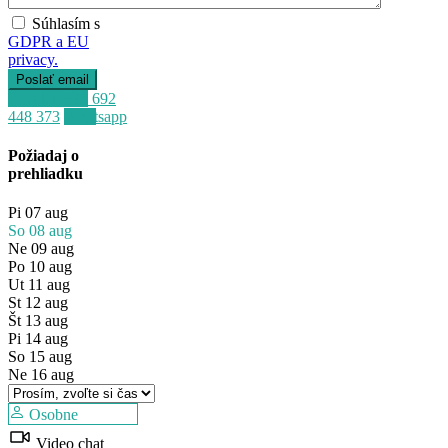
Súhlasím s
GDPR a EU
privacy.
Zavolať
+34 692
448 373
Whatsapp
Požiadaj o
prehliadku
Pi
07
aug
So
08
aug
Ne
09
aug
Po
10
aug
Ut
11
aug
St
12
aug
Št
13
aug
Predaj
Pi
14
aug
Mimo trhu
So
15
aug
Ne
16
aug
Osobne
Video chat