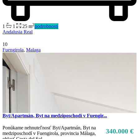
2
1
1
25 m
podrobnosti
Andalusia Real
10
Fuengirola
,
Malaga
Byt/Apartmán, Byt na medziposchodí v Fuengir...
Ponúkame nehnuteľnosť Byt/Apartmán, Byt na
340.000 €
medziposchodí v Fuengirola, provincia Málaga,
oblasť Costa del Sol.