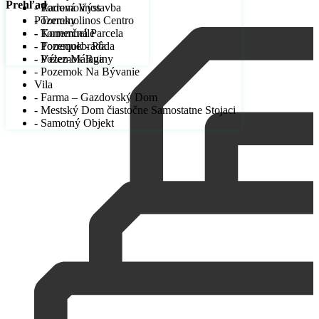
Prehľad
- Radová Výstavba
- Torremolinos
Pozemky
- Torremolinos Centro
- Komerčná Parcela
- Torremuelle
- Pozemok - Pôda
- Torrequebrada
- Pozemok Ruiny
- Vélez-Málaga
- Pozemok Na Bývanie
Vila
- Farma – Gazdovský Dom
- Mestský Dom čiastočne Samostatne Stojaci
- Samotný Objekt