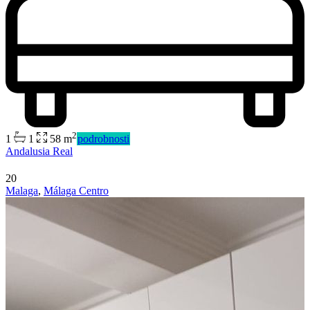
2
1
1
58 m
podrobnosti
Predaj
Andalusia Real
Mimo trhu
20
Malaga
,
Málaga Centro