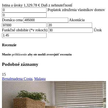
Istina a úroky
1,329.78
€
Daň z nehnuteľností
Poplatok združenia vlastníkov domov
Domáca cena
Akontácia
Funkčné obdobie (*v rokoch)
Úrok
Recenzie
Musíte
prihlásenie
aby ste mohli zverejniť recenziu
Podobné záznamy
15
Benalmadena Costa
,
Malaga