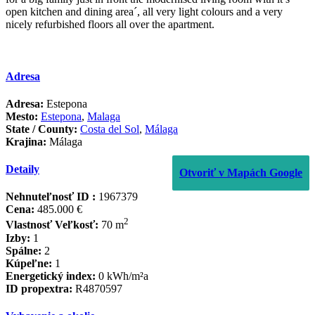
open kitchen and dining area´, all very light colours and a very
nicely refurbished floors all over the apartment.
Adresa
Adresa:
Estepona
Mesto:
Estepona
,
Malaga
State / County:
Costa del Sol
,
Málaga
Krajina:
Málaga
Detaily
Otvoriť v Mapách Google
Nehnuteľnosť ID :
1967379
Cena:
485.000 €
2
Vlastnosť Veľkosť:
70 m
Izby:
1
Spálne:
2
Kúpeľne:
1
Energetický index:
0 kWh/m²a
ID propextra:
R4870597