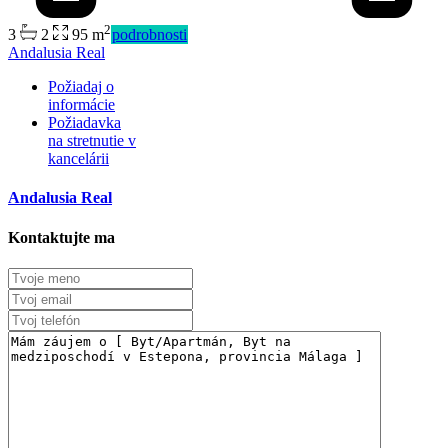
2
3
2
95 m
podrobnosti
Predaj
Andalusia Real
Mimo trhu
Požiadaj o
informácie
Požiadavka
na stretnutie v
kancelárii
Andalusia Real
Kontaktujte ma