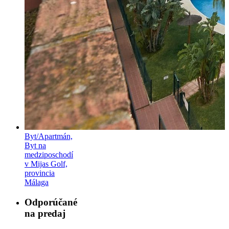
Byt/Apartmán,
Byt na
medziposchodí
v Mijas Golf,
provincia
Málaga
Odporúčané
na predaj