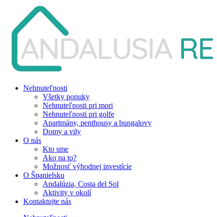
Nehnuteľnosti
Všetky ponuky
Nehnuteľnosti pri mori
Nehnuteľnosti pri golfe
Apartmány, penthousy a bungalovy
Domy a vily
O nás
Kto sme
Ako na to?
Možnosť výhodnej investície
O Španielsku
Andalúzia, Costa del Sol
Aktivity v okolí
Kontaktujte nás