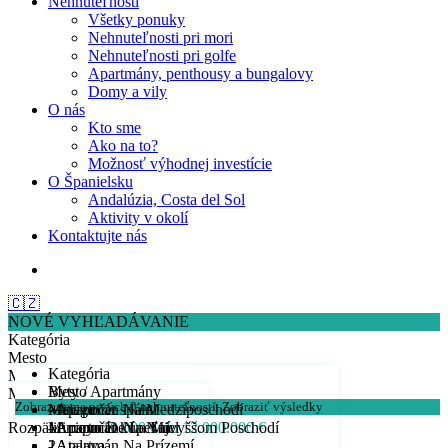
Nehnuteľnosti
Všetky ponuky
Nehnuteľnosti pri mori
Nehnuteľnosti pri golfe
Apartmány, penthousy a bungalovy
Domy a vily
O nás
Kto sme
Ako na to?
Možnosť výhodnej investície
O Španielsku
Andalúzia, Costa del Sol
Aktivity v okolí
Kontaktujte nás
🇨🇿
NOVÉ VYHĽADÁVANIE
Kategória
Mesto
Kategória
Min. počet spálni
Byty / Apartmány
Mesto
Min. počet kúpeľní
Zobrazujeme prvých
0
nehnuteľností.
Zobraziť výsledky
- Apartmán Na Medziposchodí
Malaga
Min. počet spálni
Rozpätie cien:
- Apartmán Na Najvyššom Poschodí
- Arroyo De La Miel
1
Min. počet kúpeľní
10.000 € do 12.000.000 €
- Apartmán Na Prízemí
- Atalaya
2
1