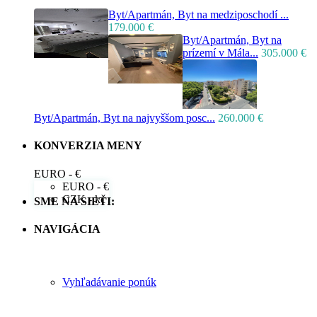
Byt/Apartmán, Byt na medziposchodí ...
179.000 €
Byt/Apartmán, Byt na
prízemí v Mála...
305.000 €
Byt/Apartmán, Byt na najvyššom posc...
260.000 €
KONVERZIA MENY
EURO - €
EURO - €
CZK - kč
SME NA SIETI:
NAVIGÁCIA
Vyhľadávanie ponúk