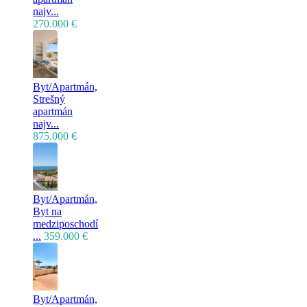
najv...
270.000 €
Byt/Apartmán,
Strešný
apartmán
najv...
875.000 €
Byt/Apartmán,
Byt na
medziposchodí
...
359.000 €
Byt/Apartmán,