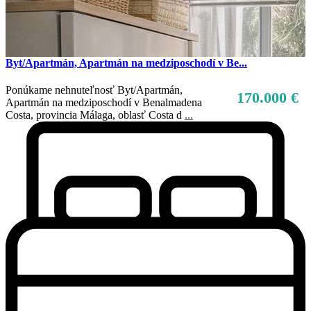
Byt/Apartmán, Apartmán na medziposchodí v Be...
Ponúkame nehnuteľnosť Byt/Apartmán,
170.000 €
Apartmán na medziposchodí v Benalmadena
Costa, provincia Málaga, oblasť Costa d
...