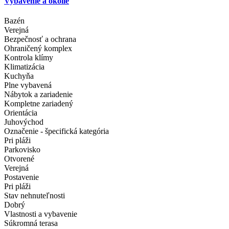
Vybavenie a okolie
Bazén
Verejná
Bezpečnosť a ochrana
Ohraničený komplex
Kontrola klímy
Klimatizácia
Kuchyňa
Plne vybavená
Nábytok a zariadenie
Kompletne zariadený
Orientácia
Juhovýchod
Označenie - špecifická kategória
Pri pláži
Parkovisko
Otvorené
Verejná
Postavenie
Pri pláži
Stav nehnuteľnosti
Dobrý
Vlastnosti a vybavenie
Súkromná terasa